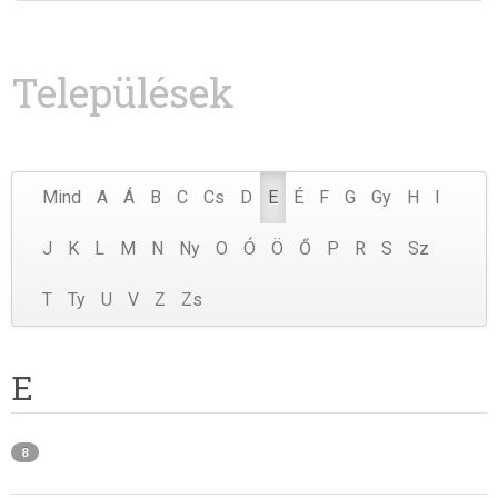
Települések
Mind
A
Á
B
C
Cs
D
E
É
F
G
Gy
H
I
J
K
L
M
N
Ny
O
Ó
Ö
Ő
P
R
S
Sz
T
Ty
U
V
Z
Zs
E
8