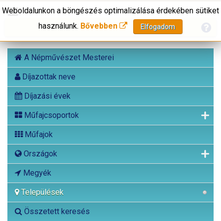
Weboldalunkon a böngészés optimalizálása érdekében sütiket
használunk.
Bővebben
Elfogadom
A Népművészet Mesterei
Díjazottak neve
Díjazási évek
Műfajcsoportok
Műfajok
Országok
Megyék
Települések
Összetett keresés