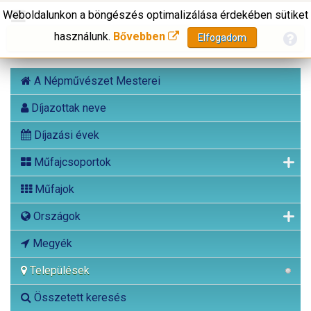
Weboldalunkon a böngészés optimalizálása érdekében sütiket
használunk.
Bővebben
Elfogadom
A Népművészet Mesterei
Díjazottak neve
Díjazási évek
Műfajcsoportok
Műfajok
Országok
Megyék
Települések
Összetett keresés