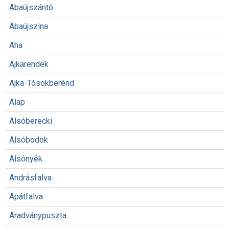
Abaújszántó
Abaújszina
Aha
Ajkarendek
Ajka-Tósokberénd
Alap
Alsóberecki
Alsóbodok
Alsónyék
Andrásfalva
Apátfalva
Aradványpuszta