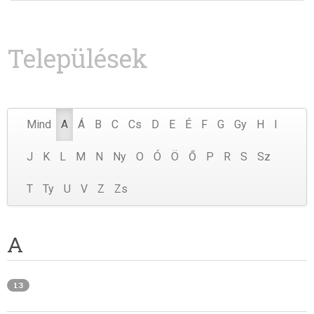
Települések
Mind
A
Á
B
C
Cs
D
E
É
F
G
Gy
H
I
J
K
L
M
N
Ny
O
Ó
Ö
Ő
P
R
S
Sz
T
Ty
U
V
Z
Zs
A
13