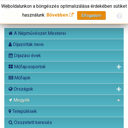
Weboldalunkon a böngészés optimalizálása érdekében sütiket
használunk.
Bővebben
Elfogadom
A Népművészet Mesterei
Díjazottak neve
Díjazási évek
Műfajcsoportok
Műfajok
Országok
Megyék
Települések
Összetett keresés