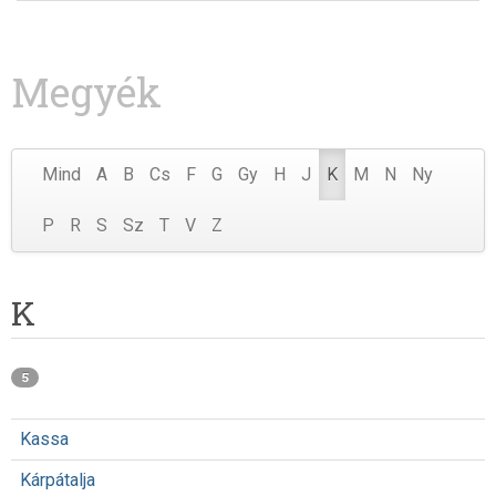
Megyék
Mind
A
B
Cs
F
G
Gy
H
J
K
M
N
Ny
P
R
S
Sz
T
V
Z
K
5
Kassa
Kárpátalja