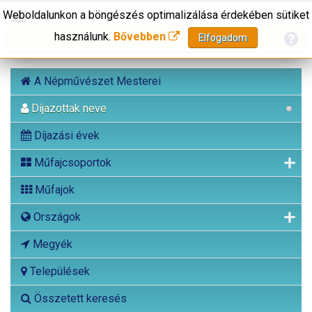
Weboldalunkon a böngészés optimalizálása érdekében sütiket
használunk.
Bővebben
Elfogadom
A Népművészet Mesterei
Díjazottak neve
Díjazási évek
Műfajcsoportok
Műfajok
Országok
Megyék
Települések
Összetett keresés