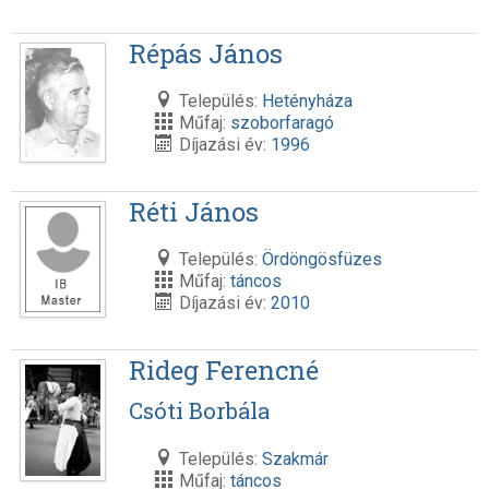
Répás János
Település:
Hetényháza
Műfaj:
szoborfaragó
Díjazási év:
1996
Réti János
Település:
Ördöngösfüzes
Műfaj:
táncos
Díjazási év:
2010
Rideg Ferencné
Csóti Borbála
Település:
Szakmár
Műfaj:
táncos