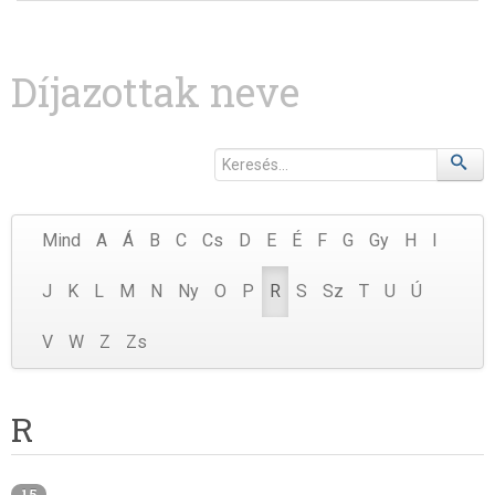
Díjazottak neve
Mind
A
Á
B
C
Cs
D
E
É
F
G
Gy
H
I
J
K
L
M
N
Ny
O
P
R
S
Sz
T
U
Ú
V
W
Z
Zs
R
15