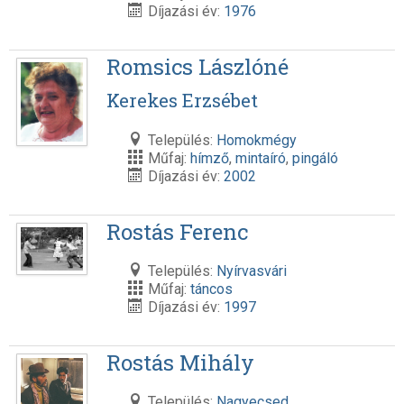
Díjazási év:
1976
Romsics Lászlóné
Kerekes Erzsébet
Település:
Homokmégy
Műfaj:
hímző
,
mintaíró
,
pingáló
Díjazási év:
2002
Rostás Ferenc
Település:
Nyírvasvári
Műfaj:
táncos
Díjazási év:
1997
Rostás Mihály
Település:
Nagyecsed