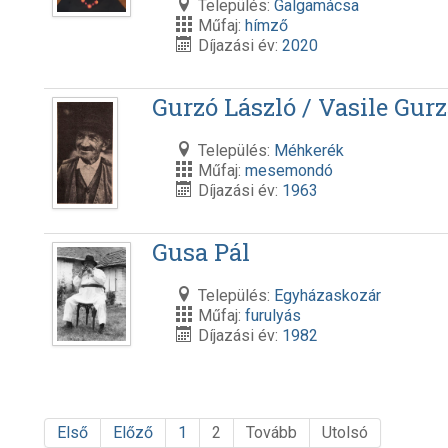
Település:
Galgamácsa
Műfaj:
hímző
Díjazási év:
2020
Gurzó László / Vasile Gur
Település:
Méhkerék
Műfaj:
mesemondó
Díjazási év:
1963
Gusa Pál
Település:
Egyházaskozár
Műfaj:
furulyás
Díjazási év:
1982
Első
Előző
1
2
Tovább
Utolsó