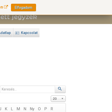
en
Elfogadom
datlap
Kapcsolat
20
J
K
L
M
N
Ny
O
P
R