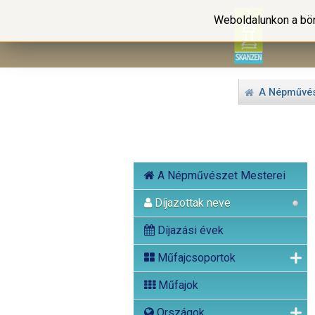
Weboldalunkon a bön
A Népművés
A Népművészet Mesterei
Díjazottak neve
Díjazási évek
Műfajcsoportok
Műfajok
Országok