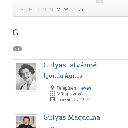
S
Sz
T
U
Ú
V
W
Z
Zs
G
24
Gulyás Istvánné
Igonda Ágnes
Település:
Heves
Műfaj:
szövő
Díjazási év:
1973
Gulyás Magdolna