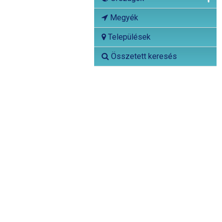
Megyék
Települések
Összetett keresés