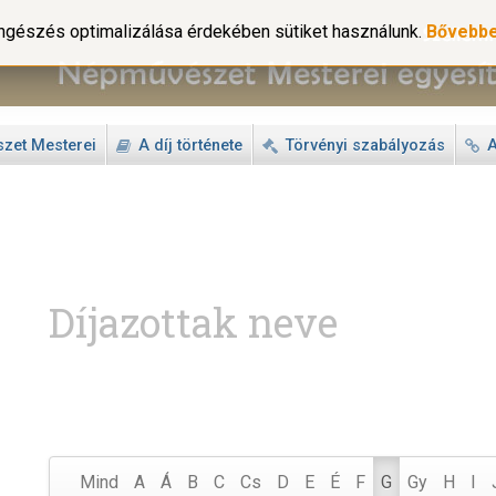
gészés optimalizálása érdekében sütiket használunk.
Bővebb
zet Mesterei
A díj története
Törvényi szabályozás
A
Díjazottak neve
Mind
A
Á
B
C
Cs
D
E
É
F
G
Gy
H
I