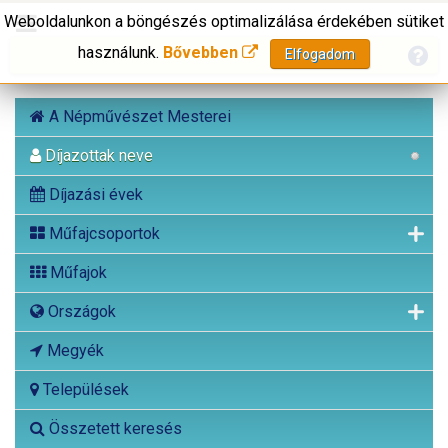
Weboldalunkon a böngészés optimalizálása érdekében sütiket
használunk.
Bővebben
Elfogadom
A Népművészet Mesterei
Díjazottak neve
Díjazási évek
Műfajcsoportok
Műfajok
Országok
Megyék
Települések
Összetett keresés