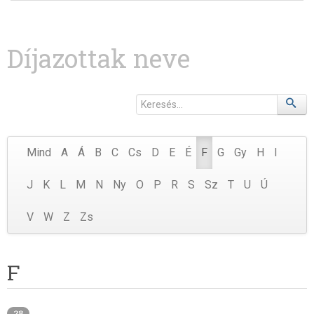
Díjazottak neve
Mind
A
Á
B
C
Cs
D
E
É
F
G
Gy
H
I
J
K
L
M
N
Ny
O
P
R
S
Sz
T
U
Ú
V
W
Z
Zs
F
28