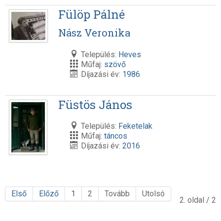
Fülöp Pálné
Nász Veronika
Település:
Heves
Műfaj:
szövő
Díjazási év:
1986
Füstös János
Település:
Feketelak
Műfaj:
táncos
Díjazási év:
2016
Első
Előző
1
2
Tovább
Utolsó
2. oldal / 2