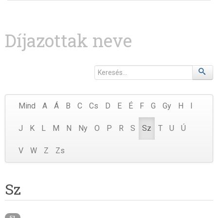
Díjazottak neve
Mind
A
Á
B
C
Cs
D
E
É
F
G
Gy
H
I
J
K
L
M
N
Ny
O
P
R
S
Sz
T
U
Ú
V
W
Z
Zs
Sz
51