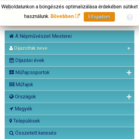
Weboldalunkon a böngészés optimalizálása érdekében sütiket
használunk.
Bővebben
Elfogadom
A Népművészet Mesterei
Díjazottak neve
Díjazási évek
Műfajcsoportok
Műfajok
Országok
Megyék
Települések
Összetett keresés