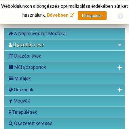
Weboldalunkon a böngészés optimalizálása érdekében sütiket
használunk.
Bővebben
Elfogadom
A Népművészet Mesterei
Díjazottak neve
Díjazási évek
Műfajcsoportok
Műfajok
Országok
Megyék
Települések
Összetett keresés