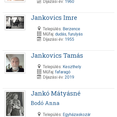
Díjazási év:
1960
Jankovics Imre
Település:
Berzence
Műfaj:
dudás
,
furulyás
Díjazási év:
1955
Jankovics Tamás
Település:
Keszthely
Műfaj:
fafaragó
Díjazási év:
2019
Jankó Mátyásné
Bodó Anna
Település:
Egyházaskozár