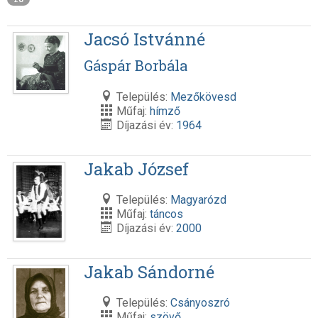
Jacsó Istvánné
Gáspár Borbála
Település:
Mezőkövesd
Műfaj:
hímző
Díjazási év:
1964
Jakab József
Település:
Magyarózd
Műfaj:
táncos
Díjazási év:
2000
Jakab Sándorné
Település:
Csányoszró
Műfaj:
szövő