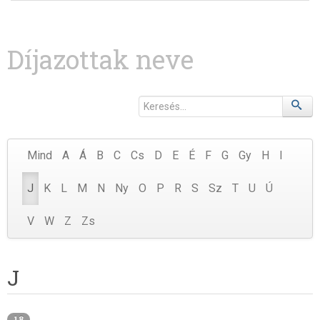
Díjazottak neve
Mind
A
Á
B
C
Cs
D
E
É
F
G
Gy
H
I
J
K
L
M
N
Ny
O
P
R
S
Sz
T
U
Ú
V
W
Z
Zs
J
18