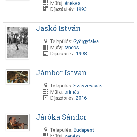
Műfaj:
énekes
Díjazási év:
1993
Jaskó István
Település:
Györgyfalva
Műfaj:
táncos
Díjazási év:
1998
Jámbor István
Település:
Szászcsávás
Műfaj:
prímás
Díjazási év:
2016
Járóka Sándor
Település:
Budapest
Műfaj:
zenész