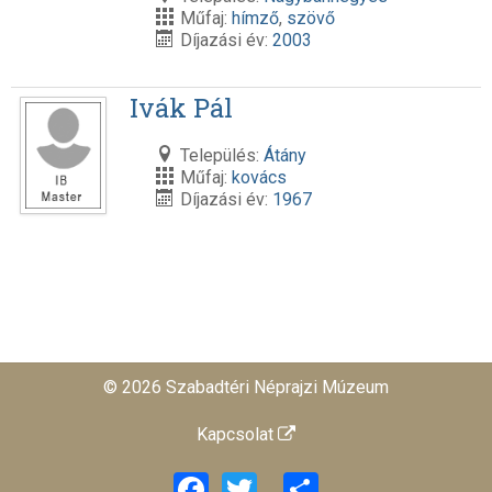
Műfaj:
hímző
,
szövő
Díjazási év:
2003
Ivák Pál
Település:
Átány
Műfaj:
kovács
Díjazási év:
1967
© 2026 Szabadtéri Néprajzi Múzeum
Kapcsolat
Facebook
Twitter
Share