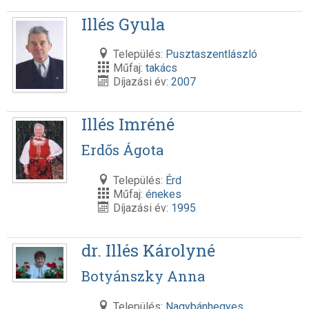
Illés Gyula
Település:
Pusztaszentlászló
Műfaj:
takács
Díjazási év:
2007
Illés Imréné
Erdős Ágota
Település:
Érd
Műfaj:
énekes
Díjazási év:
1995
dr. Illés Károlyné
Botyánszky Anna
Település:
Nagybánhegyes