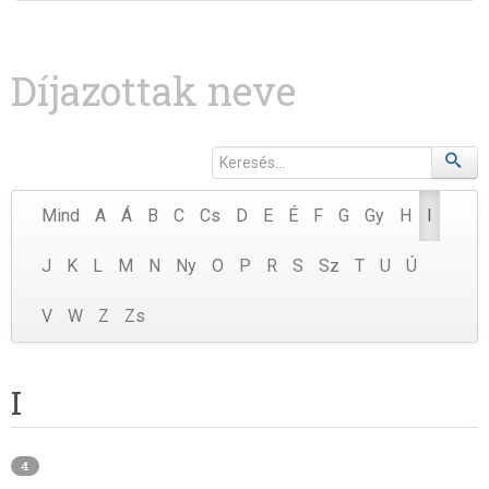
Díjazottak neve
Mind
A
Á
B
C
Cs
D
E
É
F
G
Gy
H
I
J
K
L
M
N
Ny
O
P
R
S
Sz
T
U
Ú
V
W
Z
Zs
I
4