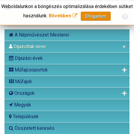
Weboldalunkon a böngészés optimalizálása érdekében sütiket
használunk.
Bővebben
Elfogadom
A Népművészet Mesterei
Díjazottak neve
Díjazási évek
Műfajcsoportok
Műfajok
Országok
Megyék
Települések
Összetett keresés