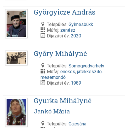
Györgyicze András
Település:
Gyimesbükk
Műfaj:
zenész
Díjazási év:
2020
Győry Mihályné
Település:
Somogyudvarhely
Műfaj:
énekes
,
játékkészítő
,
mesemondó
Díjazási év:
1989
Gyurka Mihályné
Jankó Mária
Település:
Gajcsána