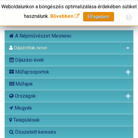
Weboldalunkon a böngészés optimalizálása érdekében sütiket
használunk.
Bővebben
Elfogadom
A Népművészet Mesterei
Díjazottak neve
Díjazási évek
Műfajcsoportok
Műfajok
Országok
Megyék
Települések
Összetett keresés