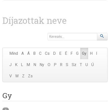
Díjazottak neve
Mind
A
Á
B
C
Cs
D
E
É
F
G
Gy
H
I
J
K
L
M
N
Ny
O
P
R
S
Sz
T
U
Ú
V
W
Z
Zs
Gy
7